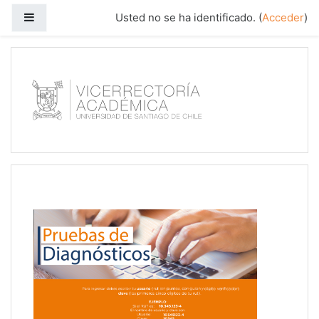
Salta al contenido principal
Panel lateral
Usted no se ha identificado. (
Acceder
)